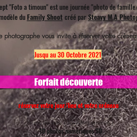
ept "Foto a timoun" est une journée "photo de famille
 modèle du
Family Shoot
créé par
Steavy M.A Phot
le photographe vous invite à réserver votre crénea
Jusqu au 30 Octobre 2021
Forfait découverte
réservez votre jour/lieu et votre créneau
_Prises de vues (30-40mn environ )
10 photos numériques SD
_