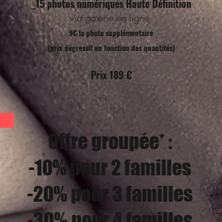
15 photos numériques Haute Définition
_
via galerie en ligne
9€ la photo supplémentaire
(prix dégressif en fonction des quantités)
Prix 189 €
Offre groupée* :
-10% pour 2 familles
-20% pour 3 familles
-30% pour 4 familles