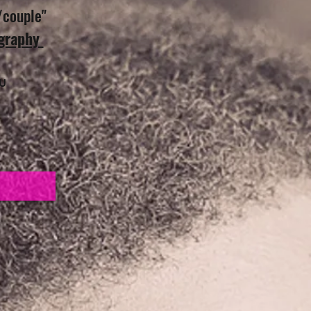
/couple"
ography
u