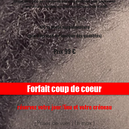
format idéal pour les réseaux sociaux mais insuffisant pour l'impression
si vous désirez imprimez vos photos,choisissez le format HD
via galerie en ligne
12€ la photo supplémentaire
(prix dégressif en fonction des quantités)
Prix 99 €
Forfait coup de coeur
réservez votre jour/lieu et votre créneau
_Prises de vues (1h max )