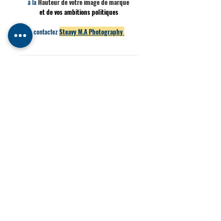
à la
Hauteur de votre image de marque
et de vos ambitions politiques
contactez
Steavy M.A Photography
Prix et conditions sur devis
Contacter Steavy
©2018 by Royal Attitude